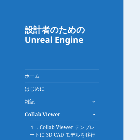
設計者のための
Unreal Engine
ホーム
はじめに
サ
雑記
ブ
サ
メ
Collab Viewer
ブ
ニ
メ
１．Collab Viewer テンプレ
ュ
ニ
ートに 3D CAD モデルを移行
ー