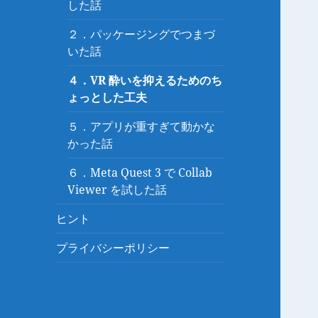
ュ
した話
を
ー
展
２．パッケージングでつまづ
を
開
いた話
展
開
４．VR 酔いを抑えるためのち
ょっとした工夫
５．アプリが重すぎて動かな
かった話
６．Meta Quest 3 で Collab
Viewer を試した話
ヒント
プライバシーポリシー