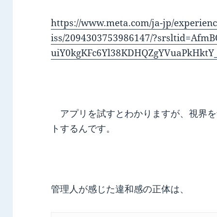
https://www.meta.com/ja-jp/experienc
iss/2094303753986147/?srsltid=Afm
uiY0kgKFc6Yl38KDHQZgYVuaPkHktY
アプリを試すとわかりますが、視界を
トするんです。
管理人が感じた違和感の正体は、