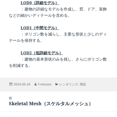
LOD0（詳細モデル）
：建物の詳細なモデルを作成し、窓、ドア、装飾
などの細かいディテールを含める。
LOD1（中間モデル）
：ポリゴン数を減らし、主要な形状と少しのディ
テールを保持する。
LOD2（低詳細モデル）
：建物の基本形状のみを残し、さらにポリゴン数
を削減する。
投
作
カ
2024-05-24
f-mission
レンダリング
,
用語
稿
成
テ
日:
者
ゴ
投
リ
前
稿
Skeletal Mesh（スケルタルメッシュ）
ー
前
ナ
の
ビ
投