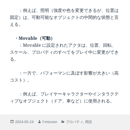
：例えば、照明（強度や色を変更できるが、位置は
固定）は、可動可能なオブジェクトの中間的な状態と言
える。
・Movable（可動）
：Movable に設定されたアクタは、位置、回転、
スケール、プロパティのすべてをプレイ中に変更ができ
る。
：一方で、パフォーマンに及ぼす影響が大きい（高
コスト）。
：例えば、プレイヤーキャラクターやインタラクテ
ィブなオブジェクト（ドア、車など）に使用される。
投
作
カ
2024-05-24
f-mission
プロパティ
,
用語
稿
成
テ