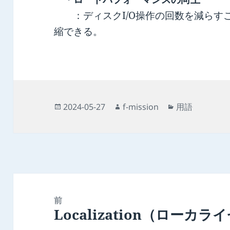
：ディスクI/O操作の回数を減らす
縮できる。
投
作
カ
2024-05-27
f-mission
用語
稿
成
テ
日:
者
ゴ
リ
ー
投
稿
前
Localization（ローカ
ナ
前
ビ
の