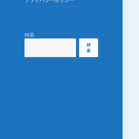
プライバシーポリシー
ュ
を
ー
展
を
開
展
開
検索
検
索