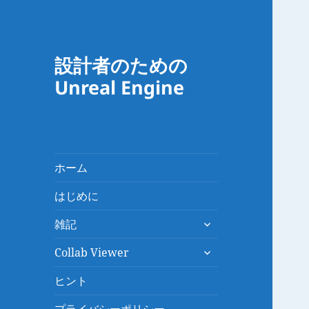
設計者のための
Unreal Engine
ホーム
はじめに
サ
雑記
ブ
サ
メ
Collab Viewer
ブ
ニ
メ
ヒント
ュ
ニ
ー