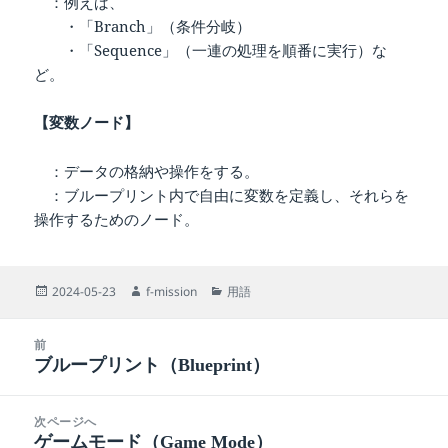
：例えば、
・「Branch」（条件分岐）
・「Sequence」（一連の処理を順番に実行）な
ど。
【変数ノード】
：データの格納や操作をする。
：ブループリント内で自由に変数を定義し、それらを
操作するためのノード。
投
作
カ
2024-05-23
f-mission
用語
稿
成
テ
日:
者
ゴ
投
リ
前
稿
ー
ブループリント（Blueprint）
前
ナ
の
ビ
投
次ページへ
ゲ
稿:
ゲームモード（Game Mode）
次